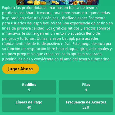
Explora las profundidades marinas en busca de tesoros
perdidos con Shark Treasure, una emocionante tragamonedas
inspirada en criaturas oceánicas. Diseñada específicamente
para usuarios del espn bet, ofrece una experiencia de casino en
línea de primera calidad. Los gráficos nítidos y efectos sonoros
inmersivos te sumergen en un entorno acuático lleno de
peligros y fortunas. Utiliza la espn bet apk para acceder
rápidamente desde tu dispositivo móvil. Este juego destaca por
su función de respiración libre bajo el agua, giros adicionales y
un pozo progresivo que crece con cada apuesta realizada.
¡Domina las olas y conviértete en el amo del tesoro submarino!
Jugar Ahora
Rodillos
Filas
5
4
Líneas de Pago
Frecuencia de Aciertos
40
32%