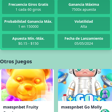
Frecuencia Giros Gratis
Ganancia Máxima
1 cada 60 giros
7500x apuesta
Probabilidad Ganancia Máx.
Volatilidad
1 en 150000
Alta
Apuesta Mín.-Máx.
Fecha de Lanzamiento
$0.15 - $150
05/05/2024
Otros Juegos
mxespnbet Fruity
mxespnbet Go Molly